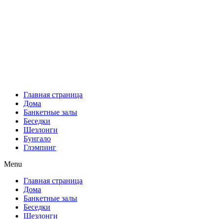
Перейти
к
содержимому
Главная страница
Дома
Банкетные залы
Беседки
Шезлонги
Бунгало
Глэмпинг
Menu
Главная страница
Дома
Банкетные залы
Беседки
Шезлонги